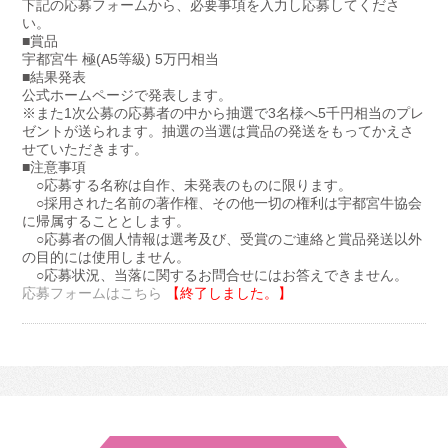
下記の応募フォームから、必要事項を入力し応募してくださ
い。
■賞品
宇都宮牛 極(A5等級) 5万円相当
■結果発表
公式ホームページで発表します。
※また1次公募の応募者の中から抽選で3名様へ5千円相当のプレ
ゼントが送られます。抽選の当選は賞品の発送をもってかえさ
せていただきます。
■注意事項
○応募する名称は自作、未発表のものに限ります。
○採用された名前の著作権、その他一切の権利は宇都宮牛協会
に帰属することとします。
○応募者の個人情報は選考及び、受賞のご連絡と賞品発送以外
の目的には使用しません。
○応募状況、当落に関するお問合せにはお答えできません。
応募フォームはこちら
【終了しました。】