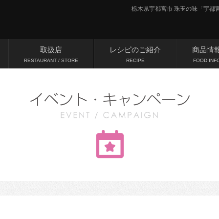
栃木県宇都宮市 珠玉の味「宇都宮牛(
取扱店
レシピのご紹介
商品情
RESTAURANT / STORE
RECIPE
FOOD INF