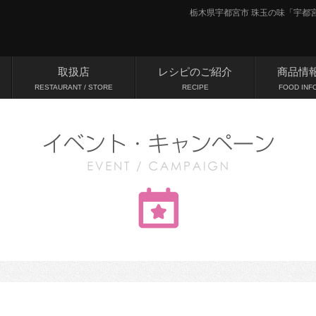
栃木県宇都宮市 珠玉の味「宇都宮牛(
取扱店
レシピのご紹介
商品情
RESTAURANT / STORE
RECIPE
FOOD INF